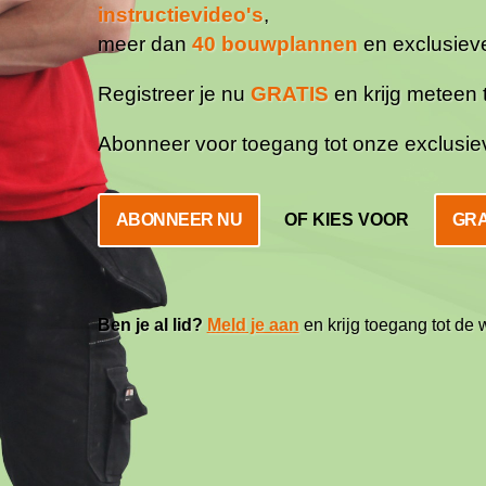
instructievideo's
,
meer dan
40 bouwplannen
en exclusie
Registreer je nu
GRATIS
en krijg meteen 
Abonneer voor toegang tot onze exclusi
ABONNEER NU
OF KIES VOOR
GRA
Ben je al lid?
Meld je aan
en krijg toegang tot de 